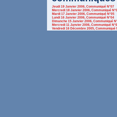
Jeudi 19 Janvier 2006, Communiqué N°07
Mercredi 18 Janvier 2006, Communiqué N°
Mardi 17 Janvier 2006, Communiqué N°05
Lundi 16 Janvier 2006, Communiqué N°04
Dimanche 15 Janvier 2006, Communiqué N
Mercredi 11 Janvier 2006, Communiqué N°
Vendredi 16 Décembre 2005, Communiqué 