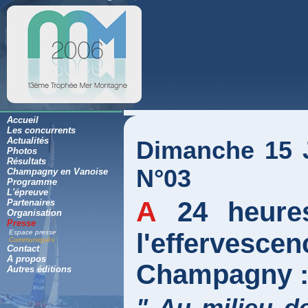
Accueil
Les concurrents
Actualités
Dimanche 15 
Photos
Résultats
N°03
Champagny en Vanoise
Programme
L'épreuve
A 24 heures du début de l'épreuve,
Partenaires
Organisation
Presse
Espace presse
l'efferve
Communiqués
Contact
A propos
Champagny 
Autres éditions