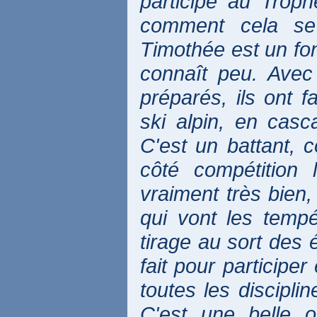
participé au Trophé
comment cela se 
Timothée est un fon
connaît peu. Avec
préparés, ils ont 
ski alpin, en cas
C'est un battant, 
côté compétition 
vraiment très bien,
qui vont les tempé
tirage au sort des
fait pour participer
toutes les discipli
C'est une belle 